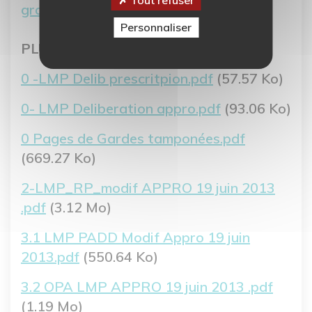
graphiques PLU 2008.pdf
(7.13 Mo)
Personnaliser
PLU du Mesnil-Patry
Fichier
0 -LMP Delib prescritpion.pdf
(57.57 Ko)
Fichier
0- LMP Deliberation appro.pdf
(93.06 Ko)
Fichier
0 Pages de Gardes tamponées.pdf
(669.27 Ko)
Fichier
2-LMP_RP_modif APPRO 19 juin 2013
.pdf
(3.12 Mo)
Fichier
3.1 LMP PADD Modif Appro 19 juin
2013.pdf
(550.64 Ko)
Fichier
3.2 OPA LMP APPRO 19 juin 2013 .pdf
(1.19 Mo)