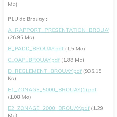
Mo)
PLU de Brouay :
Fichier
A_RAPPORT_PRESENTATION_BROUAY.pd
(26.95 Mo)
Fichier
B_PADD_BROUAY.pdf
(1.5 Mo)
Fichier
C_OAP_BROUAY.pdf
(1.88 Mo)
Fichier
D_REGLEMENT_BROUAY.pdf
(935.15
Ko)
Fichier
E1_ZONAGE_5000_BROUAY(1).pdf
(1.08 Mo)
Fichier
E2_ZONAGE_2000_BROUAY.pdf
(1.29
Mo)