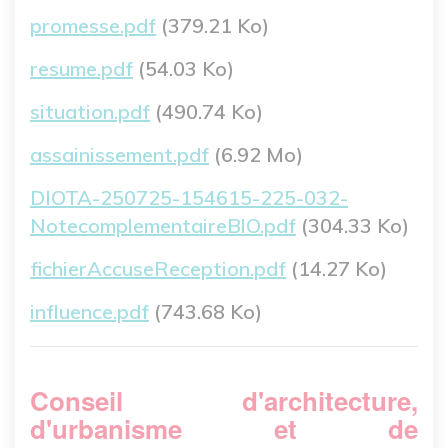
Fichier
promesse.pdf
(379.21 Ko)
Fichier
resume.pdf
(54.03 Ko)
Fichier
situation.pdf
(490.74 Ko)
Fichier
assainissement.pdf
(6.92 Mo)
Fichier
DIOTA-250725-154615-225-032-
NotecomplementaireBlO.pdf
(304.33 Ko)
Fichier
fichierAccuseReception.pdf
(14.27 Ko)
Fichier
influence.pdf
(743.68 Ko)
Conseil d'architecture,
d'urbanisme et de