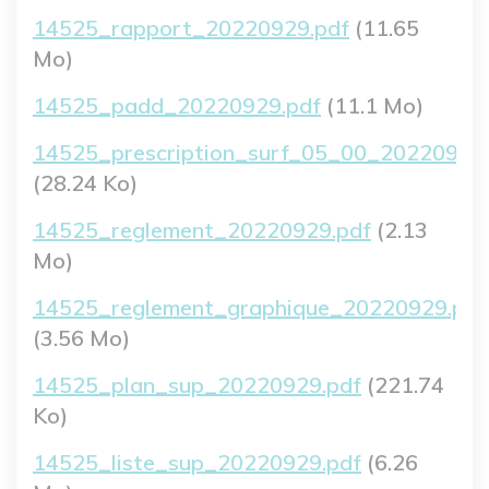
Fichier
14525_rapport_20220929.pdf
(11.65
Mo)
Fichier
14525_padd_20220929.pdf
(11.1 Mo)
Fichier
14525_prescription_surf_05_00_20220929.
(28.24 Ko)
Fichier
14525_reglement_20220929.pdf
(2.13
Mo)
Fichier
14525_reglement_graphique_20220929.pdf
(3.56 Mo)
Fichier
14525_plan_sup_20220929.pdf
(221.74
Ko)
Fichier
14525_liste_sup_20220929.pdf
(6.26