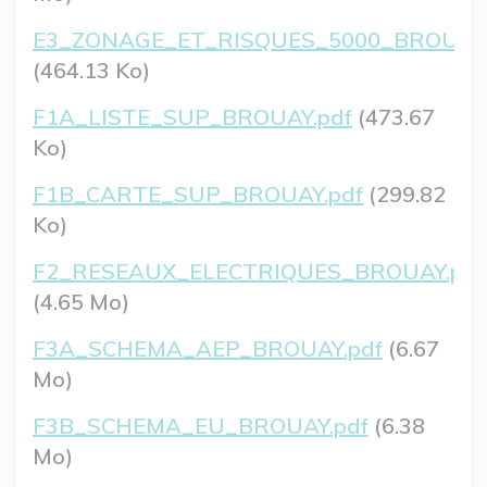
Fichier
E3_ZONAGE_ET_RISQUES_5000_BROUAY.
(464.13 Ko)
Fichier
F1A_LISTE_SUP_BROUAY.pdf
(473.67
Ko)
Fichier
F1B_CARTE_SUP_BROUAY.pdf
(299.82
Ko)
Fichier
F2_RESEAUX_ELECTRIQUES_BROUAY.pdf
(4.65 Mo)
Fichier
F3A_SCHEMA_AEP_BROUAY.pdf
(6.67
Mo)
Fichier
F3B_SCHEMA_EU_BROUAY.pdf
(6.38
Mo)