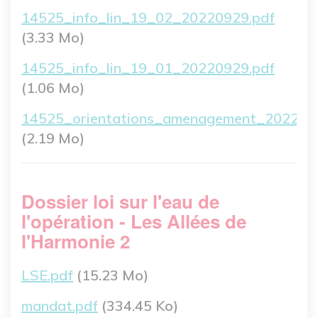
Fichier
14525_info_lin_19_02_20220929.pdf
(3.33 Mo)
Fichier
14525_info_lin_19_01_20220929.pdf
(1.06 Mo)
Fichier
14525_orientations_amenagement_202209
(2.19 Mo)
Dossier loi sur l'eau de
l'opération - Les Allées de
l'Harmonie 2
Fichier
LSE.pdf
(15.23 Mo)
Fichier
mandat.pdf
(334.45 Ko)