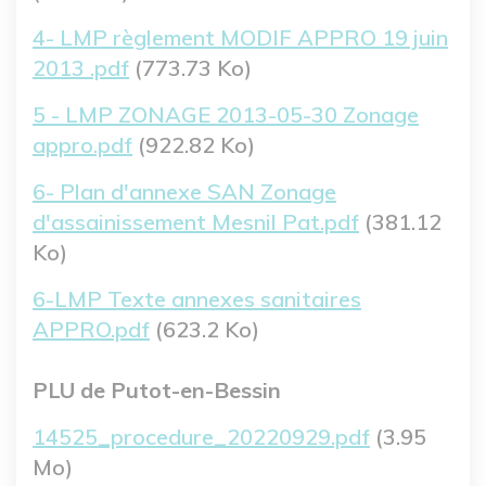
Fichier
4- LMP règlement MODIF APPRO 19 juin
2013 .pdf
(773.73 Ko)
Fichier
5 - LMP ZONAGE 2013-05-30 Zonage
appro.pdf
(922.82 Ko)
Fichier
6- Plan d'annexe SAN Zonage
d'assainissement Mesnil Pat.pdf
(381.12
Ko)
Fichier
6-LMP Texte annexes sanitaires
APPRO.pdf
(623.2 Ko)
PLU de Putot-en-Bessin
Fichier
14525_procedure_20220929.pdf
(3.95
Mo)