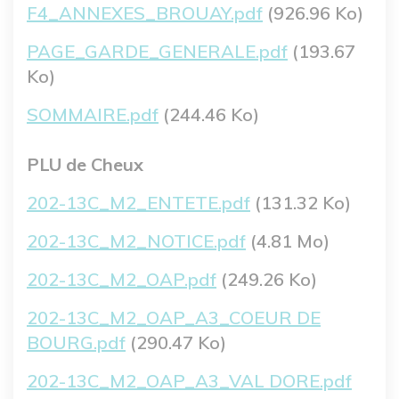
Fichier
F4_ANNEXES_BROUAY.pdf
(926.96 Ko)
Fichier
PAGE_GARDE_GENERALE.pdf
(193.67
Ko)
Fichier
SOMMAIRE.pdf
(244.46 Ko)
PLU de Cheux
Fichier
202-13C_M2_ENTETE.pdf
(131.32 Ko)
Fichier
202-13C_M2_NOTICE.pdf
(4.81 Mo)
Fichier
202-13C_M2_OAP.pdf
(249.26 Ko)
Fichier
202-13C_M2_OAP_A3_COEUR DE
BOURG.pdf
(290.47 Ko)
Fichier
202-13C_M2_OAP_A3_VAL DORE.pdf