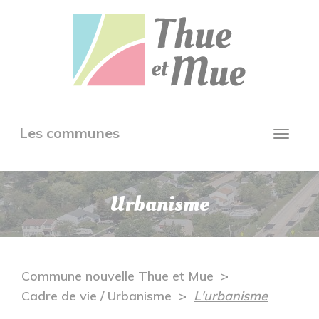
Aller
Panneau de gestion des cookies
au
contenu
principal
Toggle
Les communes
Toggl
navigation
navig
Urbanisme
Commune nouvelle Thue et Mue
Cadre de vie / Urbanisme
L'urbanisme