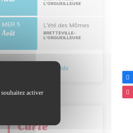
L'ORGUEILLEUSE
MER 5
L'été des Mômes
Août
BRETTEVILLE-
L'ORGUEILLEUSE
Tout l'agenda
 souhaitez activer
Carte