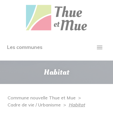
Aller
Panneau de gestion des cookies
au
contenu
principal
Toggle
Les communes
Toggl
navigation
navig
Habitat
Commune nouvelle Thue et Mue
Cadre de vie / Urbanisme
Habitat