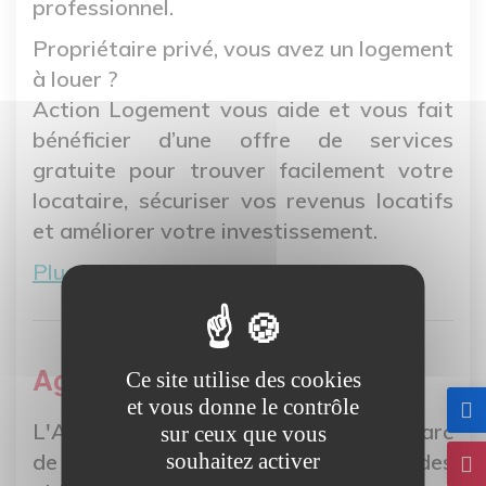
professionnel.
Propriétaire privé, vous avez un logement
à louer ?
Action Logement vous aide et vous fait
bénéficier d’une offre de services
gratuite pour trouver facilement votre
locataire, sécuriser vos revenus locatifs
et améliorer votre investissement.
Plus d'informations en cliquant
ici
.
Agence Nationale de l'Habitat
Ce site utilise des cookies
et vous donne le contrôle
L'Anah a pour mission d'améliorer le parc
sur ceux que vous
de logements privés existants par des
souhaitez activer