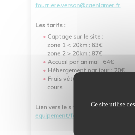
fourriere.verson@caenlamer.fr
Les tarifs :
Captage sur le site :
zone 1 < 20km : 63€
zone 2 > 20km : 87€
Accueil par animal : 64€
Hébergement par jour : 20€
Frais vétérinaires : sur la base
cours
Ce site utilise d
Lien vers le site de Caen la mer :
htt
equipement/fourriere-animale