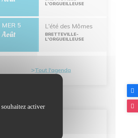
L'ORGUEILLEUSE
MER 5
L'été des Mômes
Août
BRETTEVILLE-
L'ORGUEILLEUSE
Tout l'agenda
 souhaitez activer
Carte