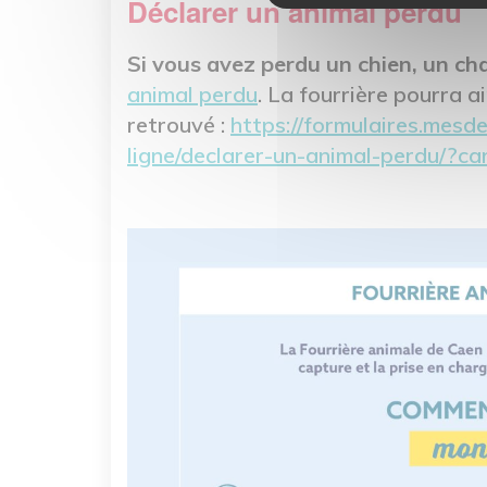
Déclarer un animal perdu
Si vous avez perdu un chien, un ch
animal perdu
. La fourrière pourra ai
retrouvé :
https://formulaires.mesd
ligne/declarer-un-animal-perdu/?c
Image