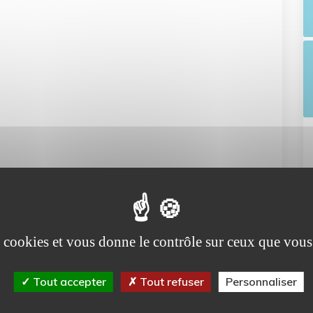
 du
Bordereau des Prix Unitaires (BPU)
en
es cookies et vous donne le contrôle sur ceux que vous
ps://caenlamer.fr/annuaire-
Tout accepter
Tout refuser
Personnaliser