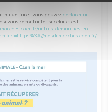
at ou un furet
vous pouvez
déclarer un
nsi vous recontacter si celui-ci est
emarches.caen.fr/autres-demarches-en-
ancelurl=https%3A//mesdemarches.caen.fr/