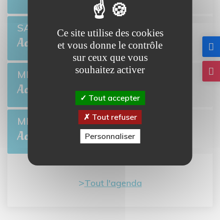
Open de pétanque
SAM 22
Ce site utilise des cookies
BRETTEVILLE-L'ORGUEILLEUSE
Août
et vous donne le contrôle
sur ceux que vous
souhaitez activer
Collecte de sang
MER 26
BRETTEVILLE-L'ORGUEILLEUSE
Août
Tout accepter
Tout refuser
L'été des Mômes
MER 5
BRETTEVILLE-L'ORGUEILLEUSE
Août
Personnaliser
Tout l'agenda