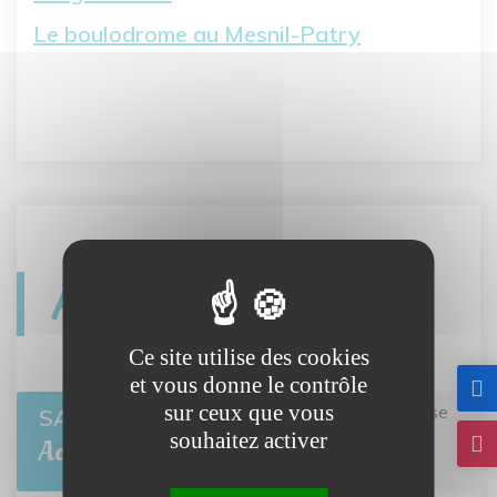
Le boulodrome au Mesnil-Patry
Agenda
Ce site utilise des cookies
et vous donne le contrôle
sur ceux que vous
Twisto tour Bretteville-l'Orgueilleuse
er
SAM 1
souhaitez activer
BRETTEVILLE-L'ORGUEILLEUSE
Août