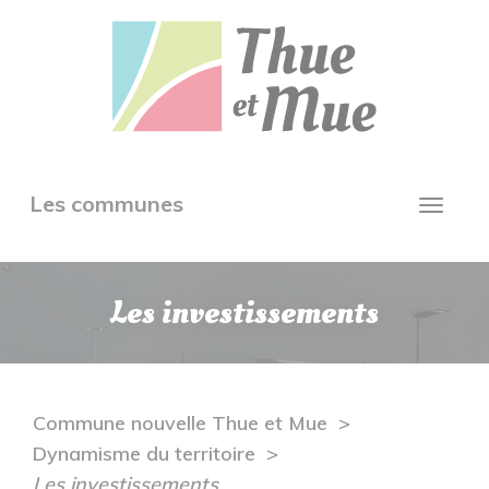
Aller
Panneau de gestion des cookies
au
contenu
principal
Toggle
Les communes
Toggl
navigation
navig
Les investissements
Commune nouvelle Thue et Mue
Dynamisme du territoire
Les investissements