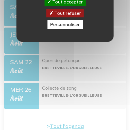
Tout accepter
Open de pétanque
SAM 8
Tout refuser
BRETTEVILLE-L'ORGUEILLEUSE
Août
Personnaliser
Ciné-môme : Ponyo
JEU 13
BRETTEVILLE-L'ORGUEILLEUSE
Août
Open de pétanque
SAM 22
BRETTEVILLE-L'ORGUEILLEUSE
Août
Collecte de sang
MER 26
BRETTEVILLE-L'ORGUEILLEUSE
Août
Tout l'agenda