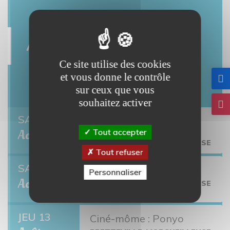
Agenda
Ce site utilise des cookies
et vous donne le contrôle
Tout l'agenda
sur ceux que vous
souhaitez activer
er
SAM 1
Twisto tour Bretteville-
l'Orgueilleuse
Tout accepter
Août
BRETTEVILLE-L'ORGUEILLEUSE
Tout refuser
SAM 8
Open de pétanque
Personnaliser
Août
BRETTEVILLE-L'ORGUEILLEUSE
JEU 13
Ciné-môme : Ponyo