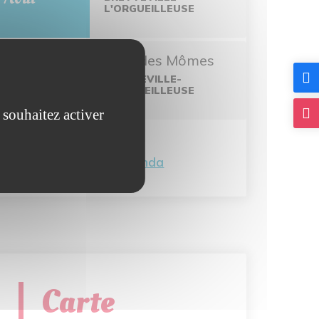
L'ORGUEILLEUSE
MER 5
L'été des Mômes
Août
BRETTEVILLE-
L'ORGUEILLEUSE
 souhaitez activer
Tout l'agenda
Carte