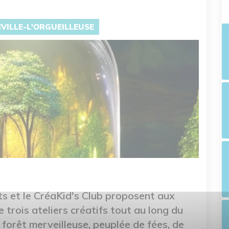
EVILLE-L'ORGUEILLEUSE
s et le CréaKid's Club proposent aux
e trois ateliers créatifs tout au long du
e forêt merveilleuse, peuplée de fées, de