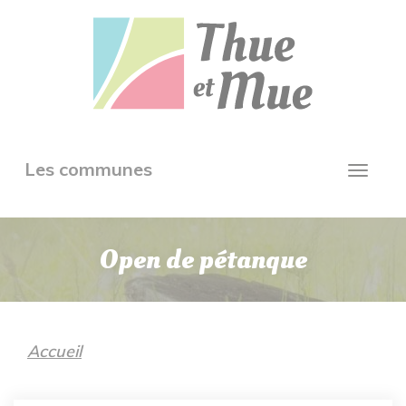
Aller
Panneau de gestion des cookies
au
contenu
principal
Toggle
Les communes
Toggl
navigation
navig
Open de pétanque
Accueil