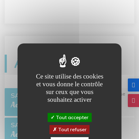
Agenda
Ce site utilise des cookies
et vous donne le contrôle
sur ceux que vous
Twisto tour Bretteville-l'Orgueilleuse
er
SAM 1
souhaitez activer
BRETTEVILLE-L'ORGUEILLEUSE
Août
Tout accepter
Open de pétanque
SAM 8
Tout refuser
BRETTEVILLE-L'ORGUEILLEUSE
Août