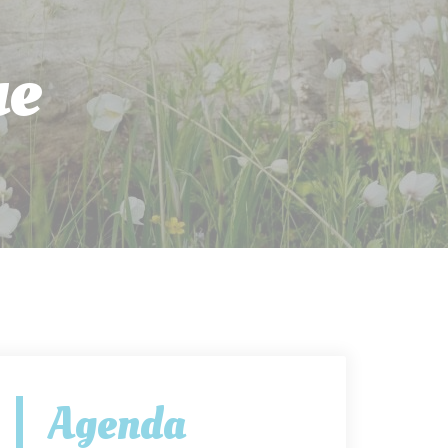
ue
Agenda