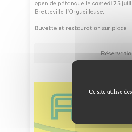
open de pétanque le
samedi 25 juil
Bretteville-l'Orgueilleuse.
Buvette et restauration sur place
Réservation
Image
Ce site utilise d