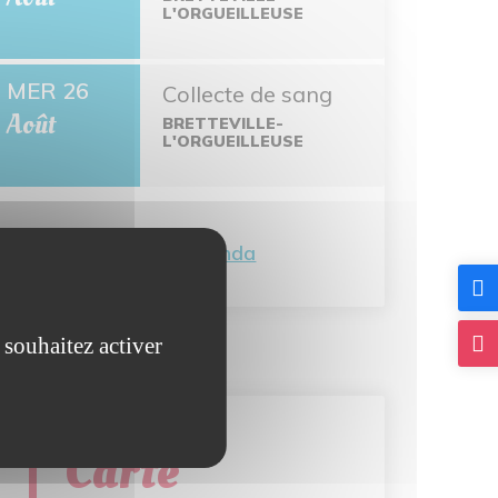
L'ORGUEILLEUSE
MER 26
Collecte de sang
Août
BRETTEVILLE-
L'ORGUEILLEUSE
Tout l'agenda
 souhaitez activer
Carte