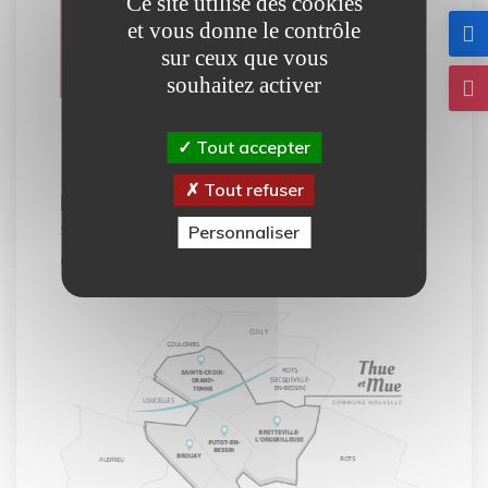
Carte
Ce site utilise des cookies
et vous donne le contrôle
interactive
sur ceux que vous
souhaitez activer
Tout accepter
Notre carte interactive vous
Tout refuser
permet de découvrir tous les
services mis à votre disposition
Personnaliser
dans la commune de Thue et Mue.