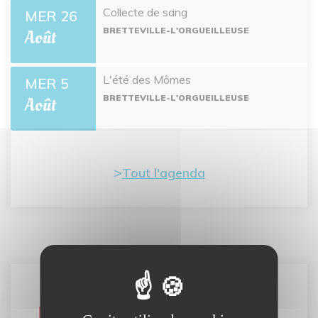
Collecte de sang
MER 26
BRETTEVILLE-L'ORGUEILLEUSE
Août
L'été des Mômes
MER 5
BRETTEVILLE-L'ORGUEILLEUSE
Août
Tout l'agenda