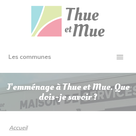
Aller
Panneau de gestion des cookies
au
contenu
principal
Toggle
Les communes
Toggl
navigation
navig
J'emménage à Thue et Mue. Que
dois-je savoir ?
Accueil