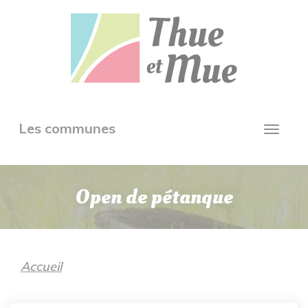
Aller
Panneau de gestion des cookies
au
contenu
principal
Toggle
Les communes
Toggl
navigation
navig
Open de pétanque
Accueil