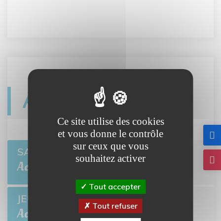
Agenda
Ce site utilise des cookies
et vous donne le contrôle
sur ceux que vous
Open de pétanque
SAM 8
souhaitez activer
BRETTEVILLE-L'ORGUEILLEUSE
Août
Tout accepter
Ciné-môme : Ponyo
JEU 13
Tout refuser
BRETTEVILLE-L'ORGUEILLEUSE
Août