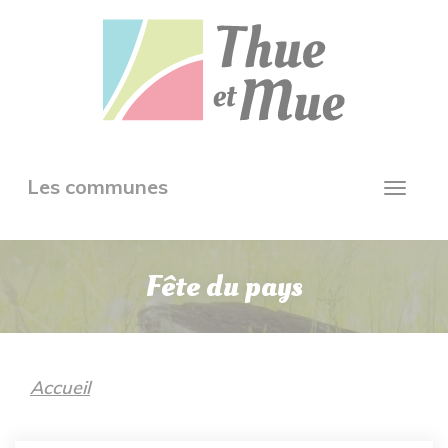
Aller
Panneau de gestion des cookies
au
contenu
principal
Toggle
Les communes
Toggl
navigation
navig
Fête du pays
Accueil