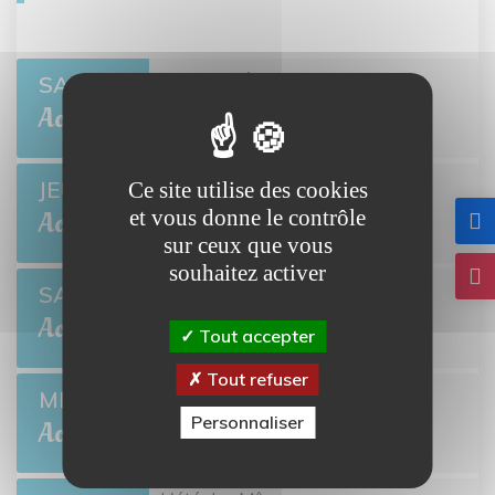
Open de pétanque
SAM 8
BRETTEVILLE-L'ORGUEILLEUSE
Août
Ciné-môme : Ponyo
JEU 13
Ce site utilise des cookies
BRETTEVILLE-L'ORGUEILLEUSE
et vous donne le contrôle
Août
sur ceux que vous
souhaitez activer
Open de pétanque
SAM 22
BRETTEVILLE-L'ORGUEILLEUSE
Août
Tout accepter
Tout refuser
Collecte de sang
MER 26
Personnaliser
BRETTEVILLE-L'ORGUEILLEUSE
Août