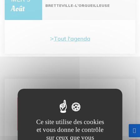
BRETTEVILLE-L'ORGUEILLEUSE
Août
Tout l'agenda
Carte
interactive
Ce site utilise des cookies
et vous donne le contrôle
sur ceux que vous