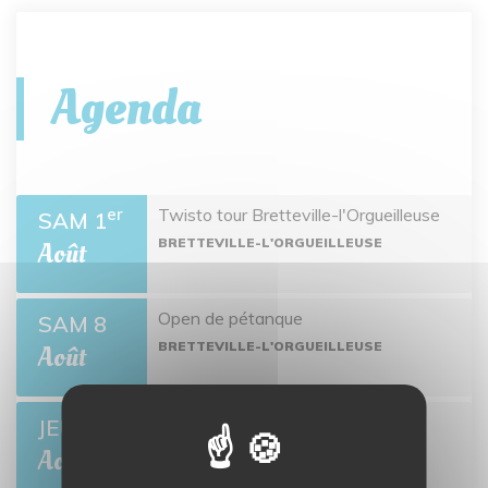
Agenda
Twisto tour Bretteville-l'Orgueilleuse
er
SAM 1
BRETTEVILLE-L'ORGUEILLEUSE
Août
Open de pétanque
SAM 8
BRETTEVILLE-L'ORGUEILLEUSE
Août
Ciné-môme : Ponyo
JEU 13
BRETTEVILLE-L'ORGUEILLEUSE
Août