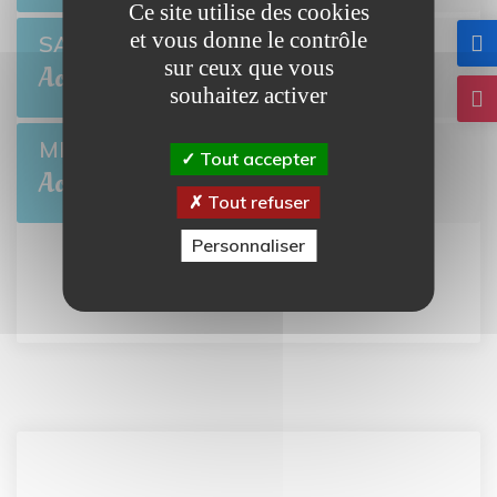
Ce site utilise des cookies
et vous donne le contrôle
Open de pétanque
SAM 22
sur ceux que vous
BRETTEVILLE-L'ORGUEILLEUSE
Août
souhaitez activer
Collecte de sang
MER 26
Tout accepter
BRETTEVILLE-L'ORGUEILLEUSE
Août
Tout refuser
Personnaliser
Tout l'agenda