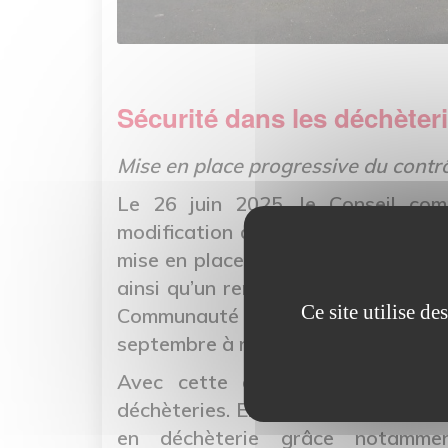
Sécurité dans les déchèter
Mise en place progressive du contr
Le 26 juin 2025, le Conseil co
modification du règlement des déch
mise en place d’un contrôle d’accè
ainsi qu’un renforcement de la vid
Ce site utilise d
Communauté urbaine. Pour ce faire,
septembre à novembre 2025 dans le
Avec cette évolution technique
déchèteries. En effet, ce nouveau sy
en déchèterie grâce notamme