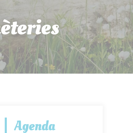
èteries
Agenda