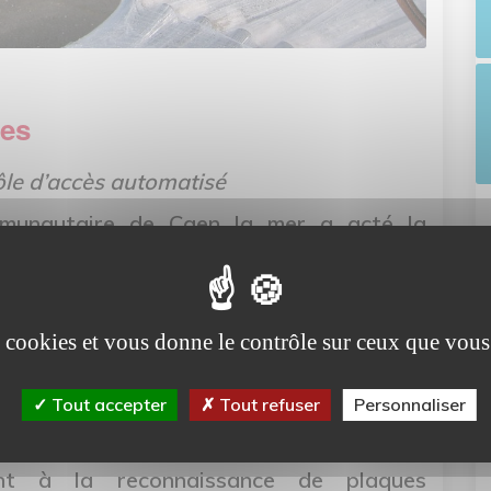
ies
ôle d’accès automatisé
mmunautaire de Caen la mer a acté la
èteries par délibération, en faveur de la
s automatisé aux entrées des déchèteries,
éoprotection dans les 7 sites gérés par la
es cookies et vous donne le contrôle sur ceux que vous
 d’importants travaux vont se dérouler de
s déchèteries.
Tout accepter
Tout refuser
Personnaliser
, Caen la mer modernise les accès en
stème simplifiera et fluidifiera le passage
nt à la reconnaissance de plaques