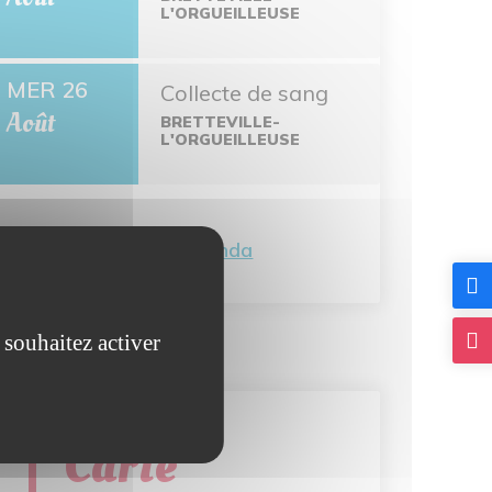
L'ORGUEILLEUSE
MER 26
Collecte de sang
Août
BRETTEVILLE-
L'ORGUEILLEUSE
Tout l'agenda
 souhaitez activer
Carte