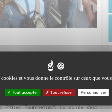
ème
t participé à la 17
édition du Festival
u récit organisé par le Département du
vados.
es cookies et vous donne le contrôle sur ceux que vous
ir jeudi 21 mai la conteuse Céline RIPOLL.
 les îles du Pacifique grâce au conte "La
Tout accepter
Tout refuser
Personnaliser
ands ont ensuite pu poursuivre le voyage
uchées apéritives aux saveurs exotiques
s P’tites Fourchettes". La soirée s’est