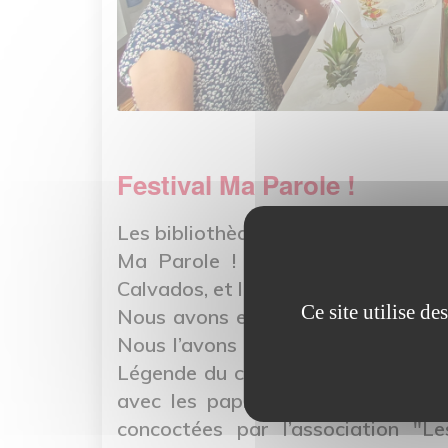
Festival Ma Parole !
Les bibliothèques de Thue et Mue on
Ma Parole ! festival des arts d
Calvados, et la Bibliothèque du Cal
Ce site utilise d
Nous avons eu le plaisir d’accueill
Nous l’avons suivie en voyage dans
Légende du cocotier". Petits et gr
avec les papilles grâce à des bo
concoctées par l’association "Le