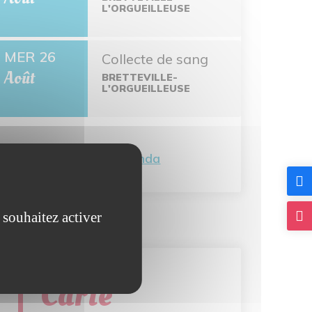
L'ORGUEILLEUSE
MER 26
Collecte de sang
Août
BRETTEVILLE-
L'ORGUEILLEUSE
Tout l'agenda
 souhaitez activer
Carte