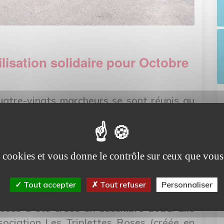
isation solidaire pour Octobre
atre-vingts marcheurs se sont réunis au
 4ème édition de la Marche Rose, dans le
tobre Rose.
biliser au dépistage du cancer du sein et
es cookies et vous donne le contrôle sur ceux que vous
 la maladie, a permis de rassembler des
d’une cause commune.
Tout accepter
Tout refuser
Personnaliser
tif Les Triplettes Roses étaient présents.
 Roses a été créée en décembre 2021. Elle
ociation Les Triplettes Roses (créée en