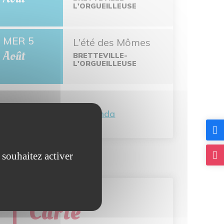
L'ORGUEILLEUSE
MER 5
L'été des Mômes
Août
BRETTEVILLE-
L'ORGUEILLEUSE
Tout l'agenda
 souhaitez activer
Carte