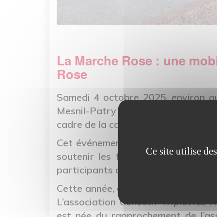
La Marche Rose : une mobil
Rose
Samedi 4 octobre 2025, environ qu
Mesnil-Patry pour participer à la
cadre de la campagne nationale Oc
Cet événement, organisé pour sensi
Ce site utilise d
soutenir les femmes touchées par
participants de tous âges autour 
Cette année, des membres du collec
L’association Collectif Triplettes
est née du rapprochement de l’ass