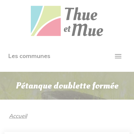
Aller
Panneau de gestion des cookies
au
contenu
principal
Toggle
Les communes
Toggl
navigation
navig
Pétanque doublette formée
Accueil