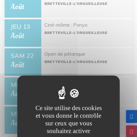
BRETTEVILLE-L'ORGUEILLEUSE
Août
Ciné-môme : Ponyo
JEU 13
BRETTEVILLE-L'ORGUEILLEUSE
Août
Open de pétanque
SAM 22
BRETTEVILLE-L'ORGUEILLEUSE
Août
Collecte de sang
MER 26
BRETTEVILLE-L'ORGUEILLEUSE
Août
Ce site utilise des cookies
L'été des Mômes
MER 5
et vous donne le contrôle
BRETTEVILLE-L'ORGUEILLEUSE
Août
sur ceux que vous
souhaitez activer