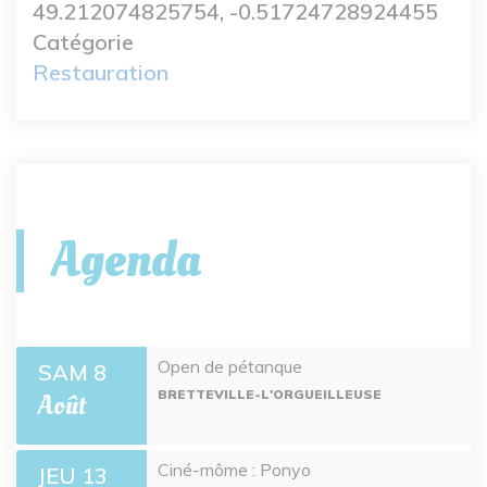
49.212074825754, -0.51724728924455
Catégorie
Restauration
Agenda
Open de pétanque
SAM 8
BRETTEVILLE-L'ORGUEILLEUSE
Août
Ciné-môme : Ponyo
JEU 13