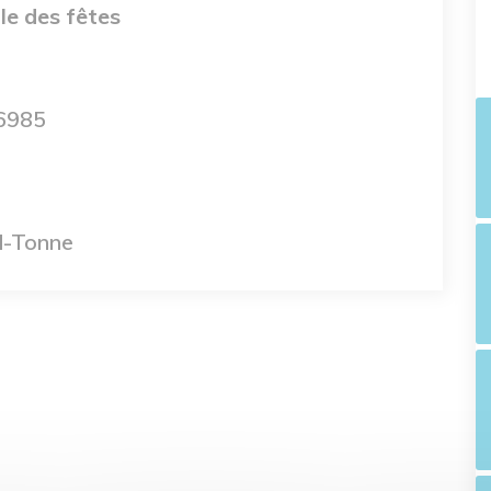
lle des fêtes
6985
d-Tonne