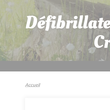
Défibrillat
C
Accueil