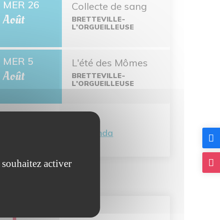
MER 26
Collecte de sang
Août
BRETTEVILLE-
L'ORGUEILLEUSE
MER 5
L'été des Mômes
Août
BRETTEVILLE-
L'ORGUEILLEUSE
Tout l'agenda
 souhaitez activer