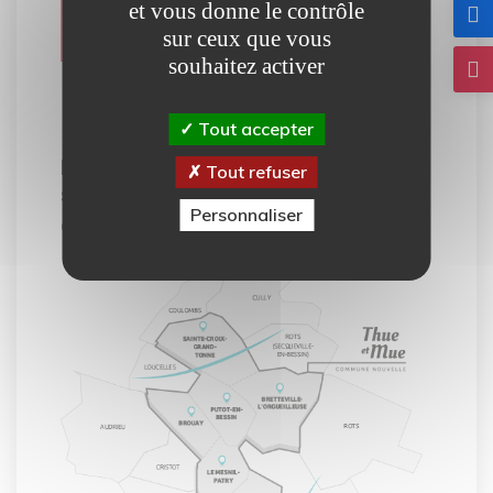
interactive
et vous donne le contrôle
sur ceux que vous
souhaitez activer
Notre carte interactive vous
Tout accepter
permet de découvrir tous les
Tout refuser
services mis à votre disposition
Personnaliser
dans la commune de Thue et Mue.