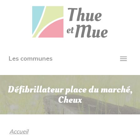
Aller
Panneau de gestion des cookies
au
contenu
principal
Toggle
Les communes
Toggl
navigation
navig
Défibrillateur place du marché,
Cheux
Accueil