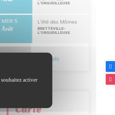
L'ORGUEILLEUSE
MER 5
L'été des Mômes
Août
BRETTEVILLE-
L'ORGUEILLEUSE
Tout l'agenda
 souhaitez activer
Carte