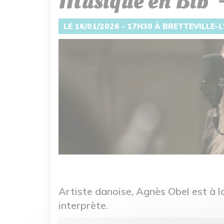
Musique en Bib' 
LE 16/01/2026 - 17H30 À BRETTEVILLE-
Artiste danoise, Agnès Obel est à la
interprète.