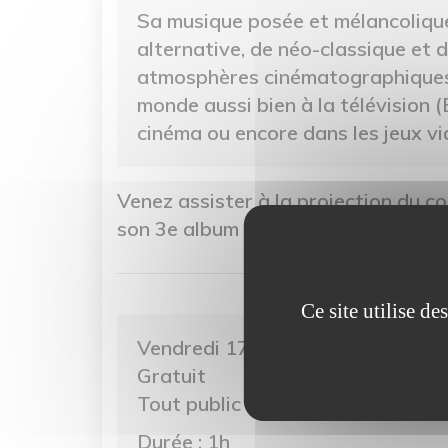
Sa musique posée et mélancoliqu
alternative, de néo-classique et 
atmosphères cinématographiques
monde aussi bien à la télévision (B
cinéma ou encore dans les jeux vi
Venez assister à la projection du c
son 3e album Citizen of Glass.
Ce site utilise d
Vendredi 17 janvier 2026 - 17h30
Gratuit
Tout public
Durée : 1h