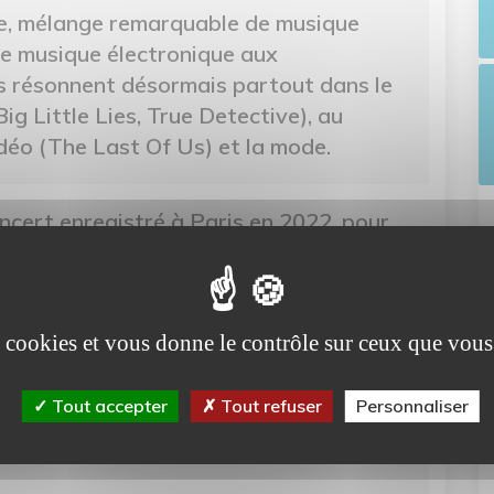
e, mélange remarquable de musique
de musique électronique aux
 résonnent désormais partout dans le
ig Little Lies, True Detective), au
déo (The Last Of Us) et la mode.
oncert enregistré à Paris en 2022, pour
es cookies et vous donne le contrôle sur ceux que vous
Tout accepter
Tout refuser
Personnaliser