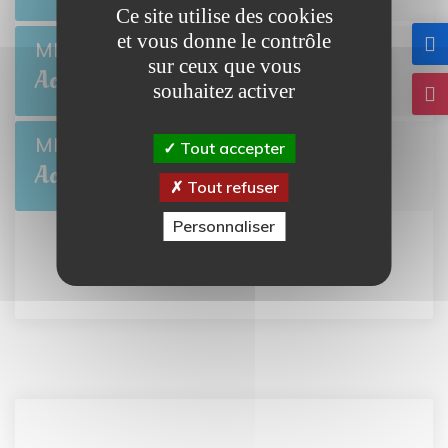
Ce site utilise des cookies
et vous donne le contrôle
Collecte de sang
MER 26
sur ceux que vous
BRETTEVILLE-L'ORGUEILLEUSE
Août
souhaitez activer
L'été des Mômes
MER 5
Tout accepter
BRETTEVILLE-L'ORGUEILLEUSE
Août
Tout refuser
Personnaliser
Tout l'agenda