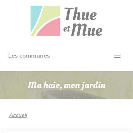
Aller
Panneau de gestion des cookies
au
contenu
principal
Toggle
Les communes
Toggl
navigation
navig
Ma haie, mon jardin
Accueil