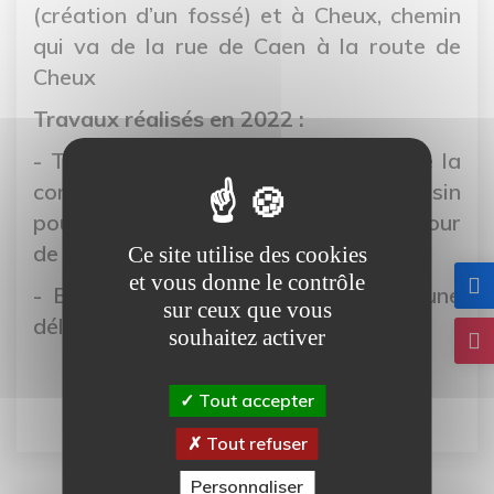
(création d’un fossé) et à Cheux, chemin
qui va de la rue de Caen à la route de
Cheux
Travaux réalisés en 2022 :
- Travaux de curage sur le puisard de la
commune déléguée de Putot-en-Bessin
pour limiter les inondations du carrefour
de l’église de Putot-en-Bessin.
Ce site utilise des cookies
et vous donne le contrôle
- Extension d’un bassin sur la commune
sur ceux que vous
déléguée de Brouay (rue d’Audrieu).
souhaitez activer
Tout accepter
Tout refuser
Personnaliser