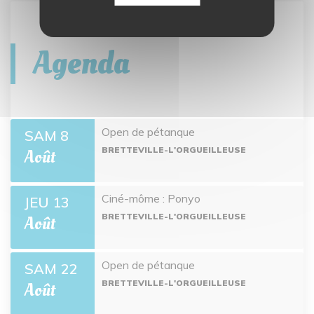
Agenda
Open de pétanque
SAM 8
BRETTEVILLE-L'ORGUEILLEUSE
Août
Ciné-môme : Ponyo
JEU 13
BRETTEVILLE-L'ORGUEILLEUSE
Août
Open de pétanque
SAM 22
BRETTEVILLE-L'ORGUEILLEUSE
Août