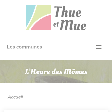
Aller
Panneau de gestion des cookies
au
contenu
principal
Toggle
Les communes
Toggl
navigation
navig
L'Heure des Mômes
Accueil