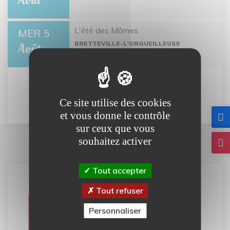
Août
L'été des Mômes
MER 5
BRETTEVILLE-L'ORGUEILLEUSE
Août
Tout l'agenda
Ce site utilise des cookies
et vous donne le contrôle
sur ceux que vous
souhaitez activer
Tout accepter
Tout refuser
Carte
Personnaliser