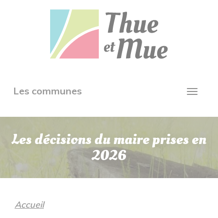
Aller
Panneau de gestion des cookies
au
contenu
principal
Toggle
Les communes
Toggl
navigation
navig
Les décisions du maire prises en
2026
Accueil