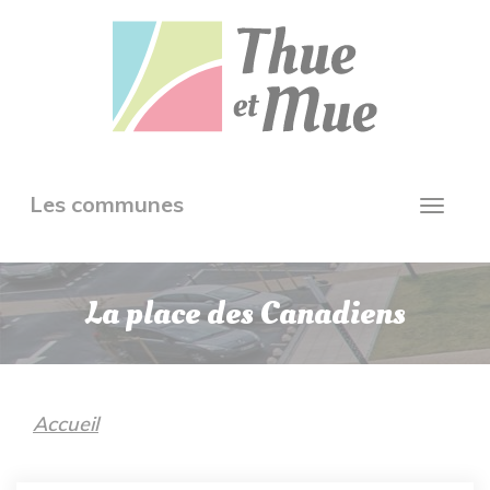
Aller
Panneau de gestion des cookies
au
contenu
principal
Toggle
Les communes
Toggl
navigation
navig
La place des Canadiens
Accueil