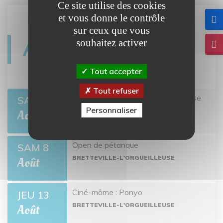
Ce site utilise des cookies
et vous donne le contrôle
sur ceux que vous
Agenda
souhaitez activer
Tout accepter
Tout refuser
Twisto tour Bretteville-l'Orgueilleuse
er
SAM 1
Personnaliser
BRETTEVILLE-L'ORGUEILLEUSE
Août
Open de pétanque
SAM 8
BRETTEVILLE-L'ORGUEILLEUSE
Août
Ciné-môme : Ponyo
JEU 13
BRETTEVILLE-L'ORGUEILLEUSE
Août