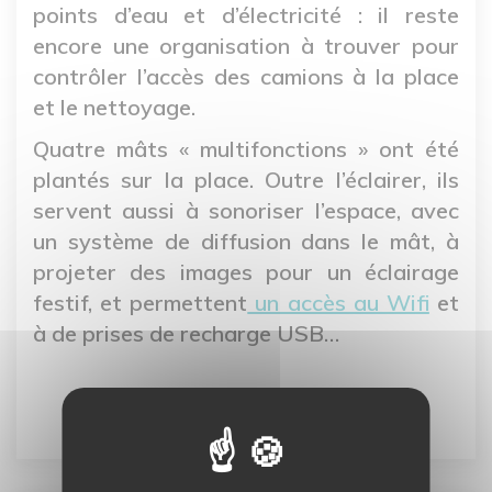
points d’eau et d’électricité : il reste
encore une organisation à trouver pour
contrôler l’accès des camions à la place
et le nettoyage.
Quatre mâts « multifonctions » ont été
plantés sur la place. Outre l’éclairer, ils
servent aussi à sonoriser l’espace, avec
un système de diffusion dans le mât, à
projeter des images pour un éclairage
festif, et permettent
un accès au Wifi
et
à de prises de recharge USB…