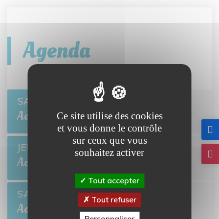
Agenda
Open de pétanque
SAM 8
BRETTEVILLE-L'ORGUEILLEUSE
Août
Ce site utilise des cookies
et vous donne le contrôle
sur ceux que vous
Ciné-môme : Ponyo
JEU 13
souhaitez activer
BRETTEVILLE-L'ORGUEILLEUSE
Août
Tout accepter
Open de pétanque
SAM 22
Tout refuser
BRETTEVILLE-L'ORGUEILLEUSE
Août
Personnaliser