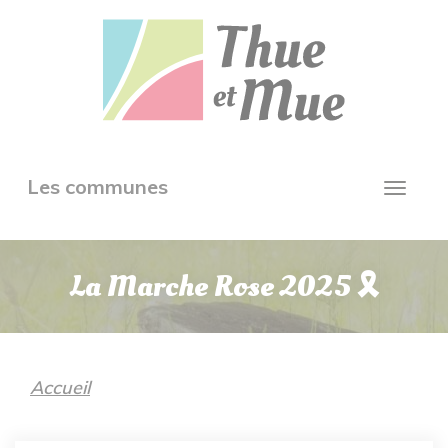
Aller
Panneau de gestion des cookies
au
contenu
principal
Toggle
Les communes
Toggl
navigation
navig
La Marche Rose 2025 🎗️
Accueil