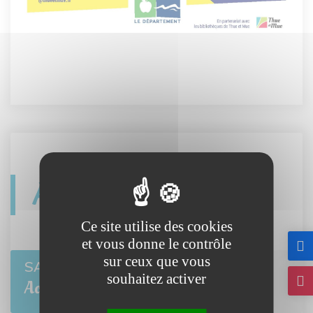
Agenda
Ce site utilise des cookies
et vous donne le contrôle
sur ceux que vous
Open de pétanque
SAM 8
souhaitez activer
BRETTEVILLE-L'ORGUEILLEUSE
Août