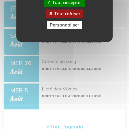
Tout accepter
Ciné-môme : Ponyo
JEU 13
Tout refuser
BRETTEVILLE-L'ORGUEILLEUSE
Août
Personnaliser
Open de pétanque
SAM 22
BRETTEVILLE-L'ORGUEILLEUSE
Août
Collecte de sang
MER 26
BRETTEVILLE-L'ORGUEILLEUSE
Août
L'été des Mômes
MER 5
BRETTEVILLE-L'ORGUEILLEUSE
Août
Tout l'agenda