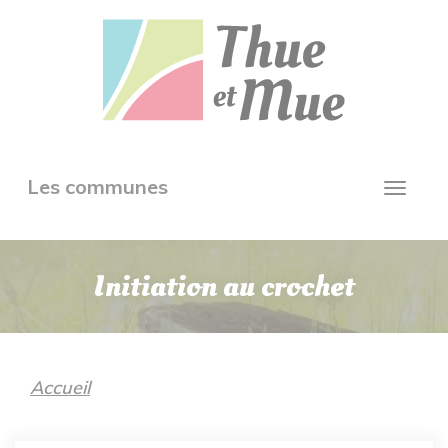
Aller
Panneau de gestion des cookies
au
contenu
principal
Toggle
Les communes
Toggl
navigation
navig
Initiation au crochet
Accueil