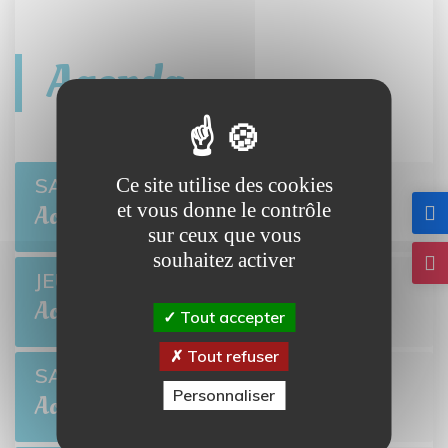
Agenda
Open de pétanque
SAM 8
Ce site utilise des cookies
BRETTEVILLE-L'ORGUEILLEUSE
et vous donne le contrôle
Août
sur ceux que vous
souhaitez activer
Ciné-môme : Ponyo
JEU 13
BRETTEVILLE-L'ORGUEILLEUSE
Août
Tout accepter
Tout refuser
Open de pétanque
SAM 22
Personnaliser
BRETTEVILLE-L'ORGUEILLEUSE
Août