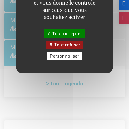
Août
et vous donne le contrôle
sur ceux que vous
souhaitez activer
Collecte de sang
MER 26
BRETTEVILLE-L'ORGUEILLEUSE
Août
Tout accepter
Tout refuser
L'été des Mômes
MER 5
BRETTEVILLE-L'ORGUEILLEUSE
Août
Personnaliser
Tout l'agenda