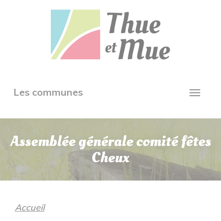
Aller
Panneau de gestion des cookies
au
contenu
principal
Toggle
Les communes
Toggl
navigation
navig
Assemblée générale comité fêtes
Cheux
Accueil