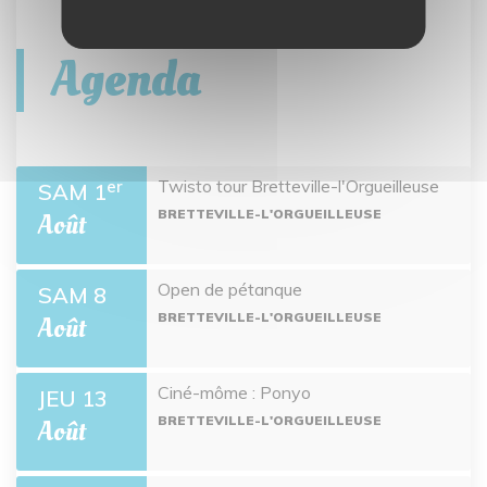
Agenda
Twisto tour Bretteville-l'Orgueilleuse
er
SAM 1
BRETTEVILLE-L'ORGUEILLEUSE
Août
Open de pétanque
SAM 8
BRETTEVILLE-L'ORGUEILLEUSE
Août
Ciné-môme : Ponyo
JEU 13
BRETTEVILLE-L'ORGUEILLEUSE
Août