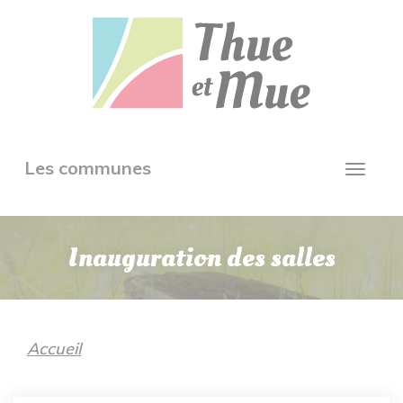
Aller
Panneau de gestion des cookies
au
contenu
principal
Toggle
Les communes
Toggl
navigation
navig
Inauguration des salles
Accueil