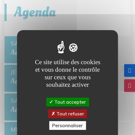
Agenda
Open de pétanque
SAM 8
BRETTEVILLE-L'ORGUEILLEUSE
Août
Ce site utilise des cookies
et vous donne le contrôle
Ciné-môme : Ponyo
JEU 13
sur ceux que vous
BRETTEVILLE-L'ORGUEILLEUSE
Août
souhaitez activer
Open de pétanque
SAM 22
Tout accepter
BRETTEVILLE-L'ORGUEILLEUSE
Août
Tout refuser
Personnaliser
Collecte de sang
MER 26