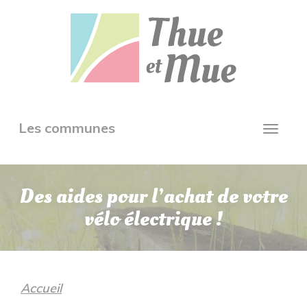
Aller
Panneau de gestion des cookies
au
contenu
principal
Toggle
Les communes
Toggl
navigation
navig
Des aides pour l’achat de votre
vélo électrique !
Accueil