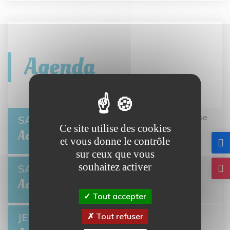
Agenda
Twisto tour Bretteville-l'Orgueilleuse
er
SAM 1
Ce site utilise des cookies
BRETTEVILLE-L'ORGUEILLEUSE
Août
et vous donne le contrôle
sur ceux que vous
Open de pétanque
souhaitez activer
SAM 8
BRETTEVILLE-L'ORGUEILLEUSE
Août
Tout accepter
Ciné-môme : Ponyo
JEU 13
Tout refuser
BRETTEVILLE-L'ORGUEILLEUSE