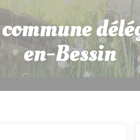
a commune délé
en-Bessin