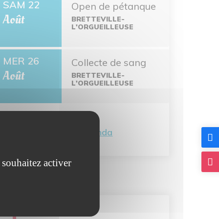
SAM 22
Open de pétanque
Août
BRETTEVILLE-
L'ORGUEILLEUSE
MER 26
Collecte de sang
Août
BRETTEVILLE-
L'ORGUEILLEUSE
Tout l'agenda
 souhaitez activer