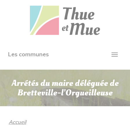
Aller
Panneau de gestion des cookies
au
contenu
principal
Toggle
Les communes
Toggl
navigation
navig
Arrétés du maire déléguée de
Bretteville-l'Orgueilleuse
Accueil