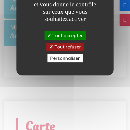
et vous donne le contrôle
BRETTEVILLE-L'ORGUEILLEUSE
Août
sur ceux que vous
souhaitez activer
Collecte de sang
MER 26
BRETTEVILLE-L'ORGUEILLEUSE
Août
Tout accepter
Tout refuser
Personnaliser
Tout l'agenda
Carte