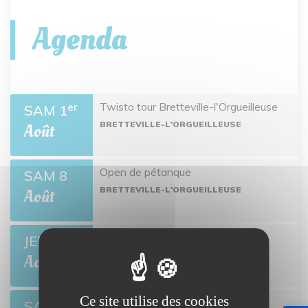
Agenda
Twisto tour Bretteville-l'Orgueilleuse
er
SAM 1
BRETTEVILLE-L'ORGUEILLEUSE
Août
Open de pétanque
SAM 8
BRETTEVILLE-L'ORGUEILLEUSE
Août
Ciné-môme : Ponyo
JEU 13
BRETTEVILLE-L'ORGUEILLEUSE
Août
Ce site utilise des cookies
Open de pétanque
SAM 22