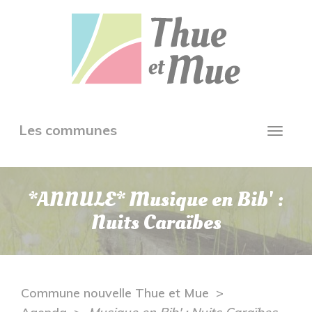
Aller
Panneau de gestion des cookies
au
contenu
principal
Toggle
Les communes
Toggl
navigation
navig
*ANNULE* Musique en Bib' :
Nuits Caraïbes
Commune nouvelle Thue et Mue