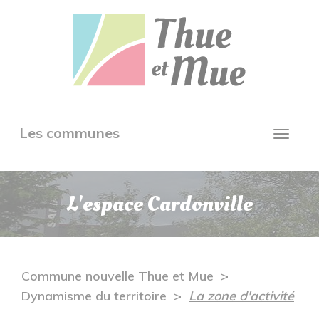
Aller
Panneau de gestion des cookies
au
contenu
principal
Toggle
Les communes
Toggl
navigation
navig
L'espace Cardonville
Commune nouvelle Thue et Mue
Dynamisme du territoire
La zone d'activité