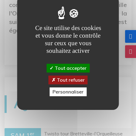
commune déléguée de Bretteville
l'Orgueilleuse est en prévision. Par la
suite un agrandissement par l'est est
Ce site utilise des cookies
également envisagé.
et vous donne le contrôle
sur ceux que vous
souhaitez activer
Tout accepter
Tout refuser
Personnaliser
Agenda
Twisto tour Bretteville-l'Orgueilleuse
er
SAM 1