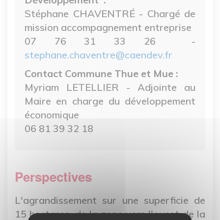
Stéphane CHAVENTRÉ - Chargé de
mission accompagnement entreprise
07 76 31 33 26 -
stephane.chaventre@caendev.fr
Contact Commune Thue et Mue :
Myriam LETELLIER - Adjointe au
Maire en charge du développement
économique
06 81 39 32 18
Perspectives
L'agrandissement sur une superficie de
15 hectares, de la zone vers l'ouest de la